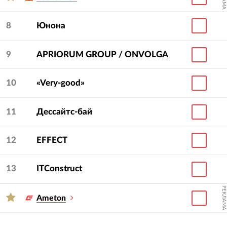
8
Юнона
9
APRIORUM GROUP / ONVOLGA
10
«Very-good»
11
Дессайтс-бай
12
EFFECT
13
ITConstruct
РЕКЛАМА
Ameton