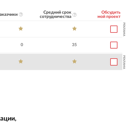
Средний срок
Обсудить
аказчики
сотрудничества
мой проект
РЕКЛАМА
0
35
РЕКЛАМА
ации,
т