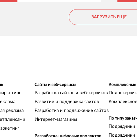
Ребята заслужили полное доверие и самые
т
лучшие рекомендации!
п
ЗАГРУЗИТЬ ЕЩЕ
р
р
с
ик
Сайты и веб-сервисы
Комплексные
маркетинг
Разработка сайтов и веб-сервисов
Полносервис
реклама
Развитие и поддержка сайтов
Комплексное
ная реклама
Разработка и продвижение сайтов
По типу заказ
кетплейсами
Интернет-магазины
Подрядчики 
аркетинг
Подрядчики 
Разработка цифровых продуктов