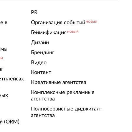
PR
е в
Организация событий
НОВЫЙ
Геймификация
НОВЫЙ
Дизайн
ама
Брендинг
ЫЙ
Видео
нг
Контент
етплейсах
Креативные агентства
г
Комплексные рекламные
ных
агентства
Полносервисные диджитал-
агентства
й (ORM)