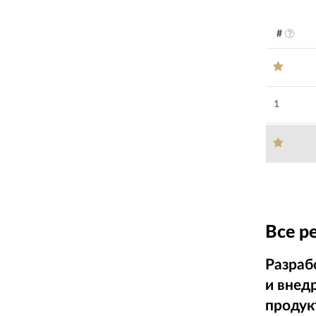
#
1
Все р
Разраб
и внед
продук