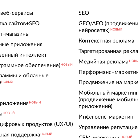
 веб-сервисы
SEO
тка сайтов+SEO
GEO/AEO (продвижени
нейросетях)
НОВЫЙ
т-магазины
Контекстная реклама
ные приложения
Таргетированная рекл
венный интеллект
Медийная реклама
НОВ
граммное обеспечение)
НОВЫЙ
Перформанс–маркети
граммы и облачные
)
Продвижение на марк
НОВЫЙ
Мобильный маркетин
(продвижение мобиль
риложения
НОВЫЙ
приложений)
ы
НОВЫЙ
Инфлюенс-маркетинг
цифровых продуктов (UX/UI)
Управление репутацие
ская поддержка
НОВЫЙ
CRM-маркетинг
НОВЫЙ