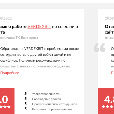
09.2022
20.09
зыв о работе
VERDEXBIT
по созданию
Отз
йта
сайт
заказчика
ТК Волгорост
от за
Обратились в VERDEXBIT с проблемами после
О
сотрудничества с другой веб-студией и не
п
ошиблись. Получили рекомендации по
к
существу, были выполнены необходимые
н
настройки, и за короткий срок наш интернет-
э
Подробнее
П
магазин стал быстро и безотказно работать.
р
Сотрудничаем уже несколько лет, постоянно
г
что-то дорабатываем и улучшаем. Благодарим
Р
5
Удовлетворенность
за оперативное решение срочных вопросов,
"
.0
4.
5
Соблюдение сроков
выполнение задач в срок и без каких-либо
я
5
Профессионализм сотрудников
нареканий, а также за адекватную оценку
р
5
Вероятность рекомендации
доработок и прекрасное взаимопонимание.
о