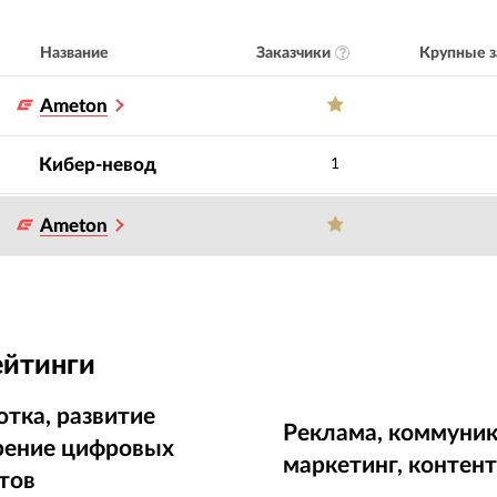
Заказчики
Крупные з
Название
Ameton
Кибер-невод
1
Ameton
ейтинги
отка, развитие
Реклама, коммуник
рение цифровых
маркетинг, контен
тов