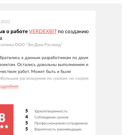
.2022
ыв о работе
VERDEXBIT
по созданию
а
казчика
ООО "Эм-Джи Русланд"
братились к данным разработчикам по двум
роектам. Остались довольны выполнением и
ачеством работ. Может быть и были
ебольшие расхождения по срокам, но скорее
то было из-за внесения дополнительных
одробнее
абот в моменте реализации проекта, как
оворится - аппетит, приходит во время еды.
азработчики адекватно общаются на
5
Удовлетворенность
обычном" языке с заказчиком, а не только на
8
4
Соблюдение сроков
зыке "кода". Адекватно воспринимаются
5
Профессионализм сотрудников
азнообразные и не стандартные "задачки",
5
Вероятность рекомендации
тступления от согласованного ранее