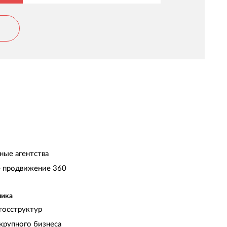
ехнического задания, предлагаются
рофессиональные решения и
еализовываются в приемлемые сроки. Будем
аботать дальше, а так же рекомендовать для
отрудничества.
ные агентства
 продвижение 360
чика
госструктур
крупного бизнеса