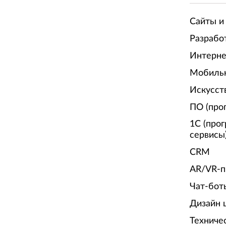
Сайты и
Разрабо
Интерне
Мобиль
Искусст
ПО (про
1С (про
сервисы
CRM
AR/VR-п
Чат-бот
Дизайн 
Техниче