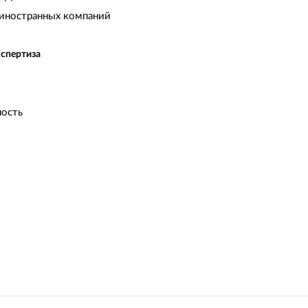
иностранных компаний
кспертиза
ость