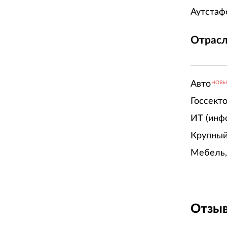
Аутстаф
Отрасл
Авто
НОВ
Госсект
ИТ (инф
Крупный
Мебель,
Отзыв