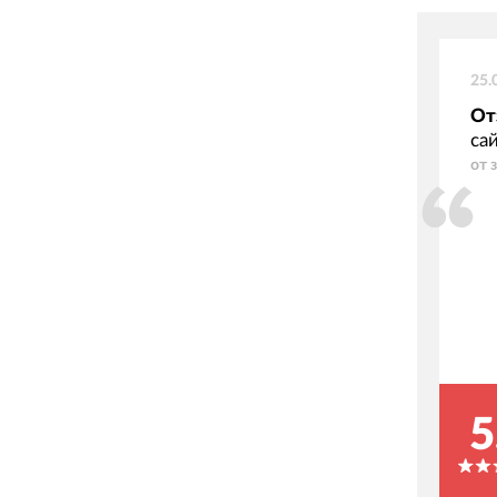
25.
От
са
от 
5